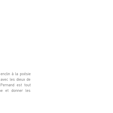
enclin à la poésie
r avec les dieux de
 Pernand est tout
gne et donner les
49,1953 et 1982 et
de Pernand Île des