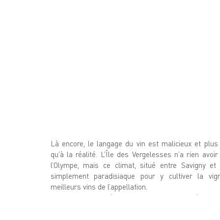
Là encore, le langage du vin est malicieux et plus 
qu’à la réalité. L’Île des Vergelesses n’a rien avoi
l’Olympe, mais ce climat, situé entre Savigny et
simplement paradisiaque pour y cultiver la vi
meilleurs vins de l’appellation.
0,65 hectare planté en 1976, 1 hectare planté en 19
0,45 hectare planté en 1990 forment cette cuvée 